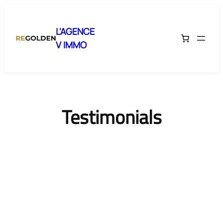
Aller
au
L'AGENCE
contenu
V IMMO
Testimonials