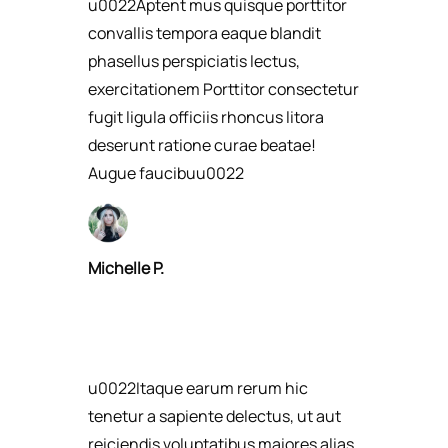
u0022Aptent mus quisque porttitor
convallis tempora eaque blandit
phasellus perspiciatis lectus,
exercitationem Porttitor consectetur
fugit ligula officiis rhoncus litora
deserunt ratione curae beatae!
Augue faucibuu0022​
Michelle P.​
u0022Itaque earum rerum hic
tenetur a sapiente delectus, ut aut
reiciendis voluptatibus maiores alias