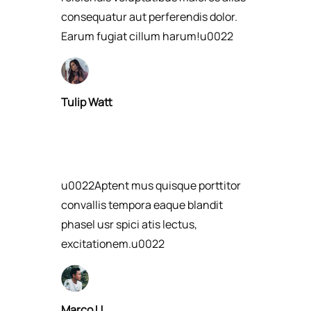
consequatur aut perferendis dolor.
Earum fugiat cillum harum!u0022​
Tulip Watt​
u0022Aptent mus quisque porttitor
convallis tempora eaque blandit
phasel usr spici atis lectus,
excitationem.u0022​
Marco U.​