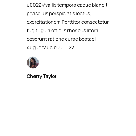
u0022Mvallis tempora eaque blandit
phasellus perspiciatis lectus,
exercitationem Porttitor consectetur
fugit ligula officiis rhoncus litora
deserunt ratione curae beatae!
Augue faucibuu0022​
Cherry Taylor​