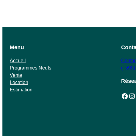
Menu
Conta
Accueil
Conta
Programmes Neufs
(+590)
Vente
Résea
Location
Estimation
Facebook
Instagram
T