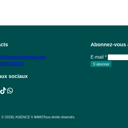
cts
Abonnez-vous à
ct@lagencevimmo.com
E-mail
*
 690324008
S’abonner
ux sociaux
ikTok
WhatsApp
© 2026
L'AGENCE V IMMO
Tous droits réservés.